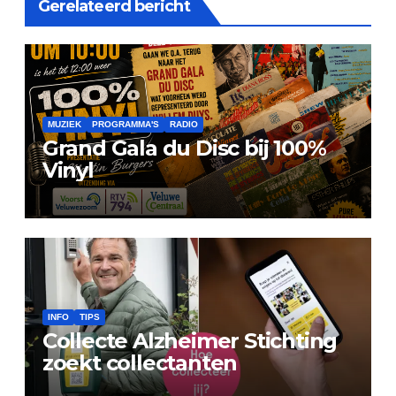
Gerelateerd bericht
MUZIEK
PROGRAMMA'S
RADIO
Grand Gala du Disc bij 100%
Vinyl
INFO
TIPS
Collecte Alzheimer Stichting
zoekt collectanten