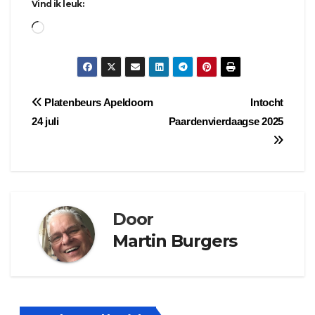
Vind ik leuk:
Aan
het
laden...
Bericht
Platenbeurs Apeldoorn
Intocht
24 juli
Paardenvierdaagse 2025
navigatie
Door
Martin Burgers