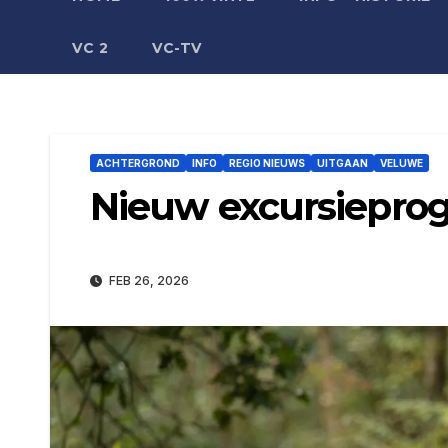
VC 2
VC-TV
ACHTERGROND
INFO
REGIO NIEUWS
UITGAAN
VELUWE
Nieuw excursiepro
FEB 26, 2026