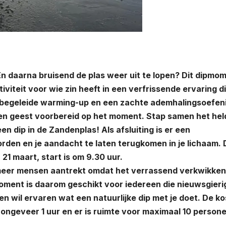
 En daarna bruisend de plas weer uit te lopen? Dit dipmo
iviteit voor wie zin heeft in een verfrissende ervaring di
en begeleide warming-up en een zachte ademhalingsoefen
m en geest voorbereid op het moment. Stap samen het he
en dip in de Zandenplas! Als afsluiting is er een
en en je aandacht te laten terugkomen in je lichaam. 
21 maart, start is om 9.30 uur.
meer mensen aantrekt omdat het verrassend verkwikkend
oment is daarom geschikt voor iedereen die nieuwsgierig
n wil ervaren wat een natuurlijke dip met je doet. De k
 ongeveer 1 uur en er is ruimte voor maximaal 10 persone