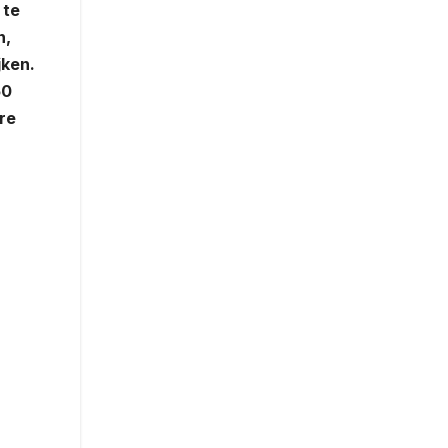
 te
n,
jken.
50
ere