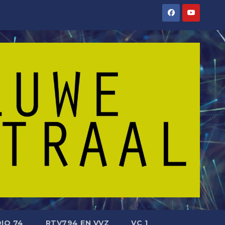
IO 74
RTV794 EN VVZ
VC 1