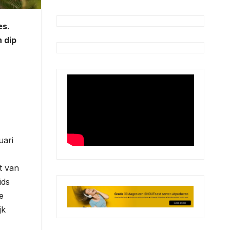
es.
 dip
uari
t van
ids
e
jk