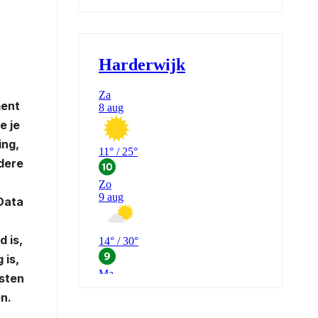
ment
e je
ing,
ldere
Data
 is,
 is,
osten
n.