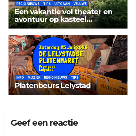
REGIO NIEUWS
TIPS
UITGAAN
VELUWE
Een vakantie vol theater en
avontuur op kasteel
Doorwerth
INFO
MUZIEK
REGIO NIEUWS
TIPS
Platenbeurs Lelystad
Geef een reactie