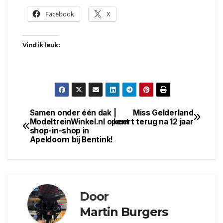
Facebook
X
Vind ik leuk:
Samen onder één dak |
Miss Gelderland
Bericht
ModeltreinWinkel.nl opent
keert terug na 12 jaar
shop-in-shop in
navigatie
Apeldoorn bij Bentink!
Door
Martin Burgers