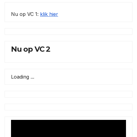
Nu op VC 1:
klik hier
Nu op VC 2
Loading ...