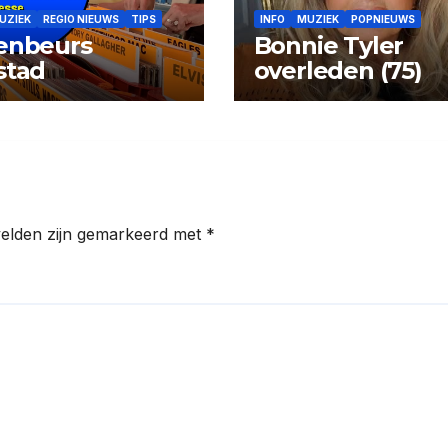
UZIEK
REGIO NIEUWS
TIPS
INFO
MUZIEK
POPNIEUWS
enbeurs
Bonnie Tyler
stad
overleden (75)
velden zijn gemarkeerd met
*