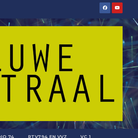
IO 74
RTV794 EN VVZ
VC 1