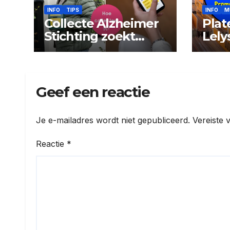
INFO
TIPS
INFO
M
Collecte Alzheimer
Plat
Stichting zoekt
Lely
collectanten
Geef een reactie
Je e-mailadres wordt niet gepubliceerd.
Vereiste 
Reactie
*