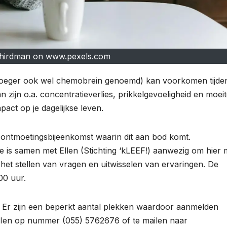
hirdman on www.pexels.com
vroeger ook wel chemobrein genoemd) kan voorkomen tijde
ijn o.a. concentratieverlies, prikkelgevoeligheid en moei
act op je dagelijkse leven.
ontmoetingsbijeenkomst waarin dit aan bod komt.
e is samen met Ellen (Stichting ‘kLEEF!) aanwezig om hier
 het stellen van vragen en uitwisselen van ervaringen. De
00 uur.
. Er zijn een beperkt aantal plekken waardoor aanmelden
bellen op nummer (055) 5762676 of te mailen naar