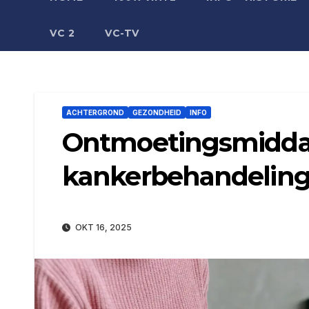
VC 2
VC-TV
ACHTERGROND
GEZONDHEID
INFO
Ontmoetingsmiddag 
kankerbehandeling 
OKT 16, 2025