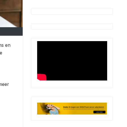
ns en
te
 meer