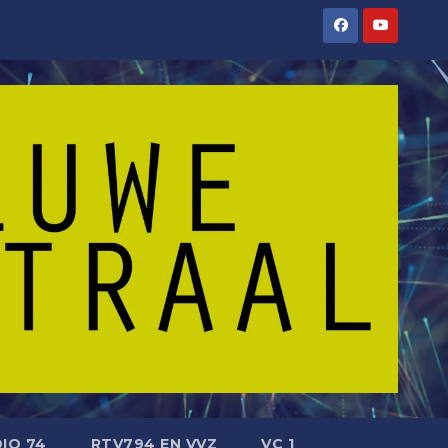
IO 74
RTV794 EN VVZ
VC 1