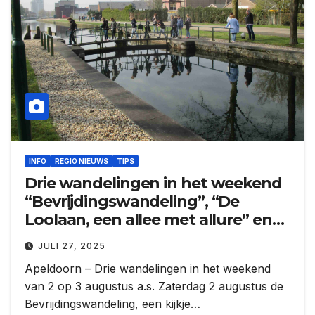
INFO
REGIO NIEUWS
TIPS
Drie wandelingen in het weekend
“Bevrijdingswandeling”, “De
Loolaan, een allee met allure” en
“Centrumwandeling
JULI 27, 2025
Apeldoorn – Drie wandelingen in het weekend
van 2 op 3 augustus a.s. Zaterdag 2 augustus de
Bevrijdingswandeling, een kijkje…