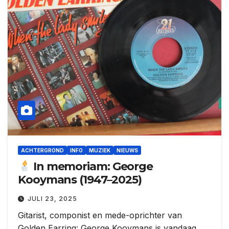
ACHTERGROND
INFO
MUZIEK
NIEUWS
In memoriam: George
Kooymans (1947–2025)
JULI 23, 2025
Gitarist, componist en mede-oprichter van
Golden Earring: George Kooymans is vandaag