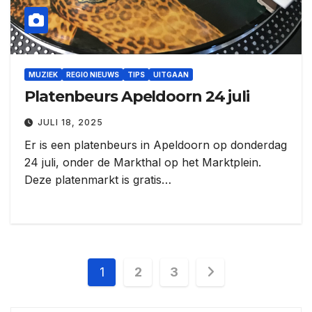
MUZIEK
REGIO NIEUWS
TIPS
UITGAAN
Platenbeurs Apeldoorn 24 juli
JULI 18, 2025
Er is een platenbeurs in Apeldoorn op donderdag
24 juli, onder de Markthal op het Marktplein.
Deze platenmarkt is gratis…
Berichten
1
2
3
paginering