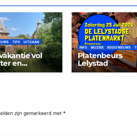
IEUWS
TIPS
UITGAAN
INFO
MUZIEK
REGIO NIEUWS
T
vakantie vol
Platenbeurs
ter en
Lelystad
tuur op kasteel
rwerth
velden zijn gemarkeerd met
*