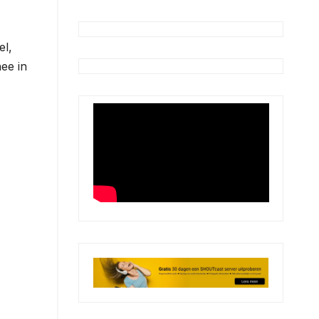
el,
ee in