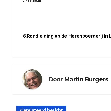
Vind ik leuk:
Rondleiding op de Herenboerderij in
Bericht
navigatie
Door
Martin Burgers
Gerelateerd bericht