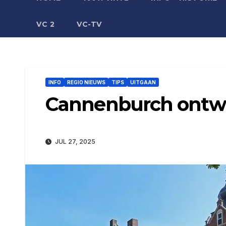
VC 2
VC-TV
INFO
REGIO NIEUWS
TIPS
UITGAAN
Cannenburch ontw
JUL 27, 2025