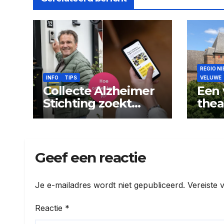
REGIO N
INFO
TIPS
VELUWE
Collecte Alzheimer
Een 
Stichting zoekt
thea
collectanten
avon
Doo
Geef een reactie
Je e-mailadres wordt niet gepubliceerd.
Vereiste 
Reactie
*