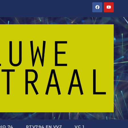
IO 74
RTV794 EN VVZ
VC 1