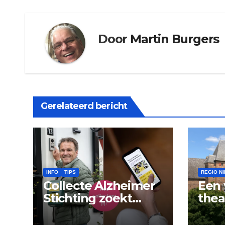
Door
Martin Burgers
Gerelateerd bericht
INFO
TIPS
REGIO N
Collecte Alzheimer
Een 
Stichting zoekt
thea
collectanten
avon
Doo