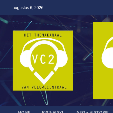
Ga
augustus 6, 2026
naar
de
inhoud
HOME
100% VINYL
INFO – HISTORIE