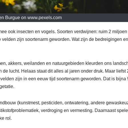
ien Burgue on www.pexels.com
ee ook insecten en vogels. Soorten verdwijnen: ruim 2 miljoen
 velden zijn soortenarm geworden. Wat zijn de bedreigingen e
men, akkers, weilanden en natuurgebieden kleurden ons landsc
e lucht. Helaas staat dit alles al jaren onder druk. Maar liefst 
velden zijn in een eeuw tijd soortenarm geworden. Dat is bijna
getatie.
landbouw (kunstmest, pesticiden, ontwatering, andere gewaskeu
tikstofproblematiek, verdroging en vermesting. Daarnaast spel
e rol.