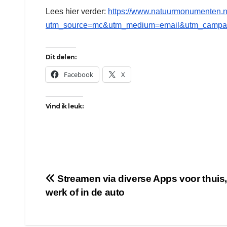
Lees hier verder:
https://www.natuurmonumenten.nl
utm_source=mc&utm_medium=email&utm_campai
Dit delen:
Facebook
X
Vind ik leuk:
Bericht
Streamen via diverse Apps voor thuis,
werk of in de auto
navigatie