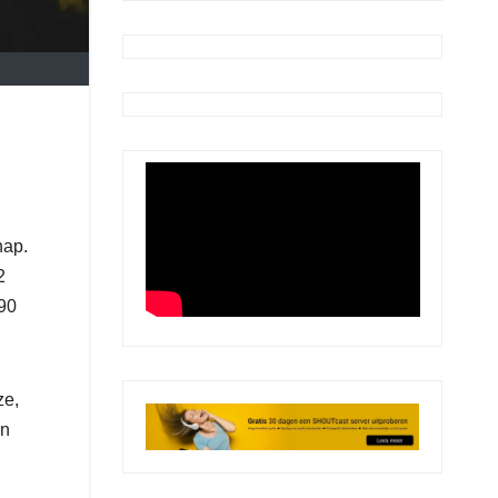
n
hap.
2
 90
ze,
en