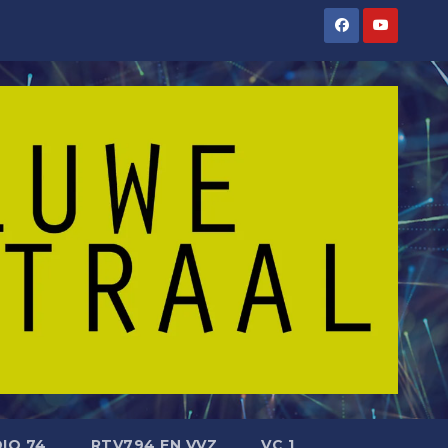
IO 74
RTV794 EN VVZ
VC 1