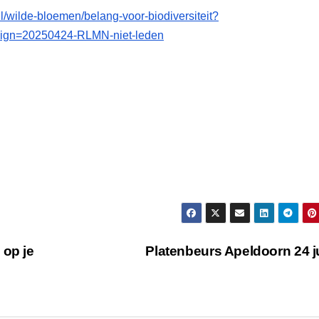
/wilde-bloemen/belang-voor-biodiversiteit?
gn=20250424-RLMN-niet-leden
 op je
Platenbeurs Apeldoorn 24 j