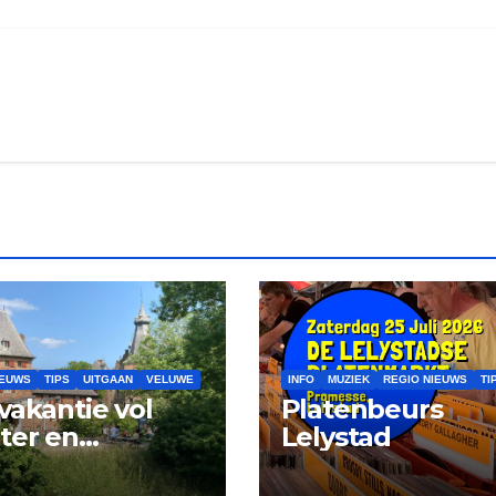
IEUWS
TIPS
UITGAAN
VELUWE
INFO
MUZIEK
REGIO NIEUWS
TI
vakantie vol
Platenbeurs
ter en
Lelystad
tuur op kasteel
rwerth