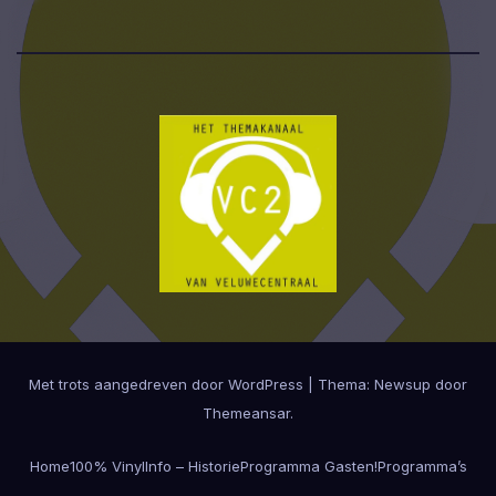
Met trots aangedreven door WordPress
|
Thema:
Newsup
door
Themeansar
.
Home
100% Vinyl
Info – Historie
Programma Gasten!
Programma’s