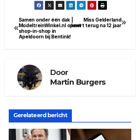
laden...
Samen onder één dak |
Miss Gelderland
Bericht
ModeltreinWinkel.nl opent
keert terug na 12 jaar
shop-in-shop in
navigatie
Apeldoorn bij Bentink!
Door
Martin Burgers
Gerelateerd bericht