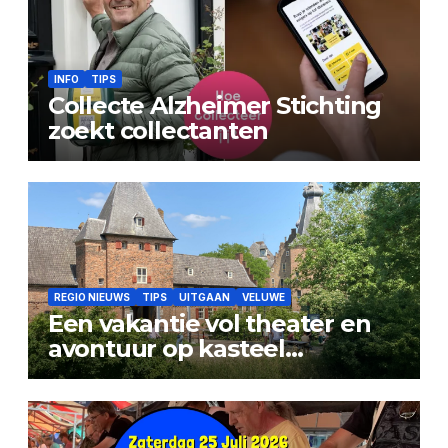
INFO
TIPS
Collecte Alzheimer Stichting
zoekt collectanten
REGIO NIEUWS
TIPS
UITGAAN
VELUWE
Een vakantie vol theater en
avontuur op kasteel
Doorwerth