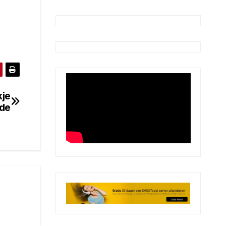
kje
rde