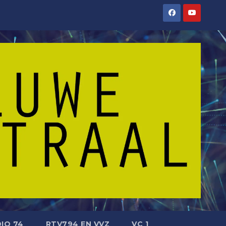
IO 74
RTV794 EN VVZ
VC 1