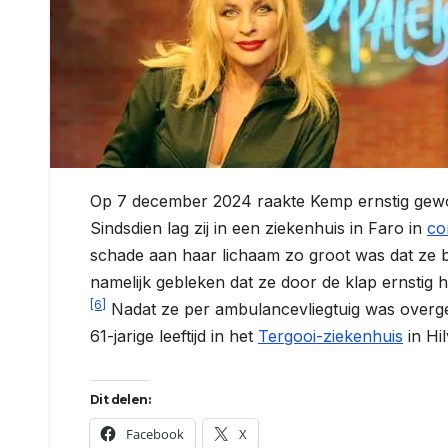
Op 7 december 2024 raakte Kemp ernstig gewon
Sindsdien lag zij in een ziekenhuis in Faro in
co
schade aan haar lichaam zo groot was dat ze bi
namelijk gebleken dat ze door de klap ernstig 
[6]
Nadat ze per ambulancevliegtuig was overg
61-jarige leeftijd in het
Tergooi-ziekenhuis
in Hi
Dit delen:
Facebook
X