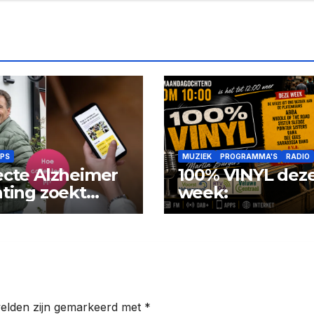
IPS
MUZIEK
PROGRAMMA'S
RADIO
ecte Alzheimer
100% VINYL dez
hting zoekt
week:
ectanten
velden zijn gemarkeerd met
*