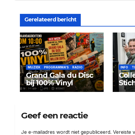
Gerelateerd bericht
MUZIEK
PROGRAMMA'S
RADIO
INFO
T
Grand Gala du Disc
Coll
bij 100% Vinyl
Stic
coll
Geef een reactie
Je e-mailadres wordt niet gepubliceerd.
Vereiste 