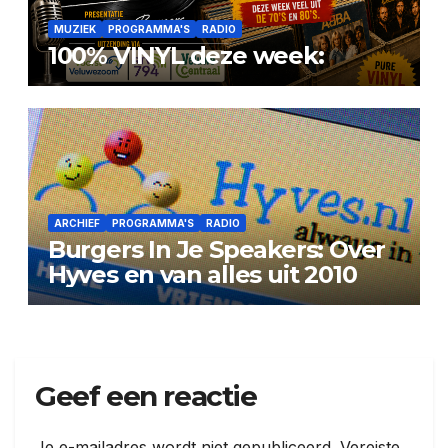
MUZIEK
PROGRAMMA'S
RADIO
100% VINYL deze week:
ARCHIEF
PROGRAMMA'S
RADIO
Burgers In Je Speakers: Over
Hyves en van alles uit 2010
Geef een reactie
Je e-mailadres wordt niet gepubliceerd.
Vereiste