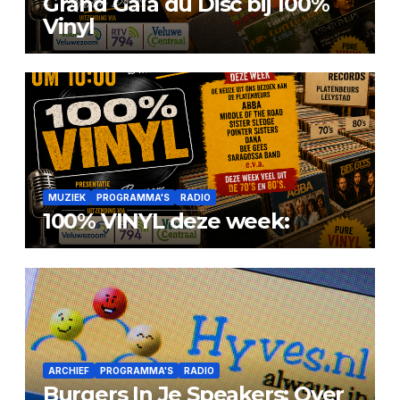
Grand Gala du Disc bij 100%
Vinyl
MUZIEK
PROGRAMMA'S
RADIO
100% VINYL deze week:
ARCHIEF
PROGRAMMA'S
RADIO
Burgers In Je Speakers: Over