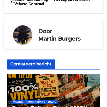
Bericht
Veluwe Centraal
navigatie
Door
Martin Burgers
Gerelateerd bericht
MUZIEK
PROGRAMMA'S
RADIO