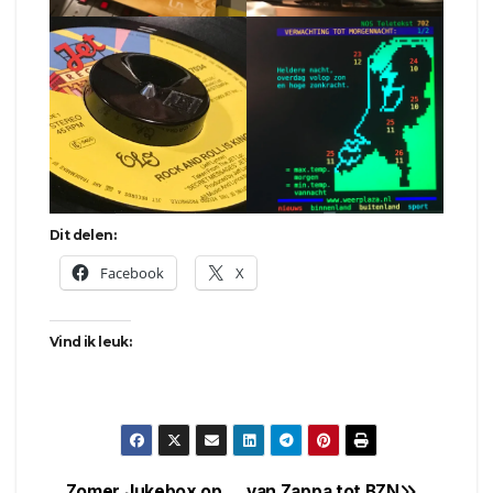
Dit delen:
Facebook
X
Vind ik leuk:
Zomer Jukebox op
van Zappa tot BZN