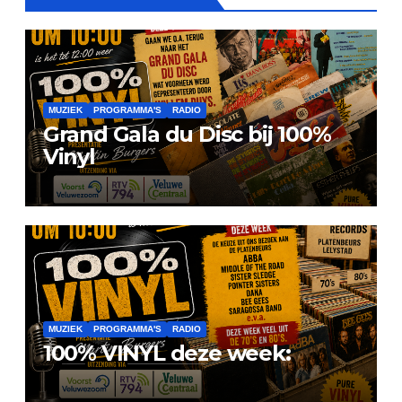
MUZIEK
PROGRAMMA'S
RADIO
Grand Gala du Disc bij 100%
Vinyl
MUZIEK
PROGRAMMA'S
RADIO
100% VINYL deze week: