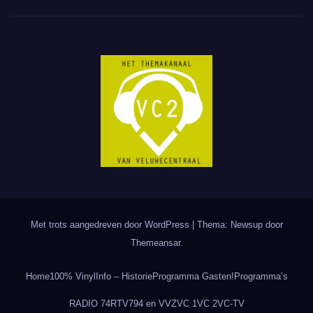
Met trots aangedreven door WordPress
|
Thema: Newsup door
Themeansar
.
Home
100% Vinyl
Info – Historie
Programma Gasten!
Programma’s
RADIO 74
RTV794 en VVZ
VC 1
VC 2
VC-TV