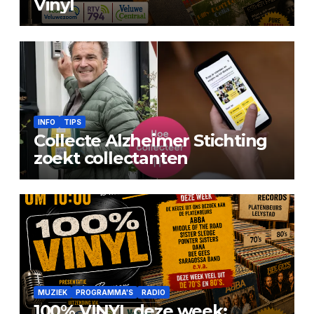
Vinyl
INFO
TIPS
Collecte Alzheimer Stichting
zoekt collectanten
MUZIEK
PROGRAMMA'S
RADIO
100% VINYL deze week: