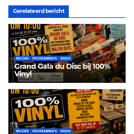
Gerelateerd bericht
MUZIEK
PROGRAMMA'S
RADIO
Grand Gala du Disc bij 100%
Vinyl
MUZIEK
PROGRAMMA'S
RADIO