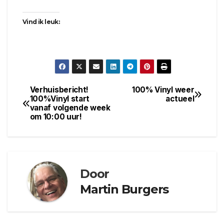
Vind ik leuk:
Verhuisbericht!
100% Vinyl weer
Bericht
100%Vinyl start
actueel
vanaf volgende week
navigatie
om 10:00 uur!
Door
Martin Burgers