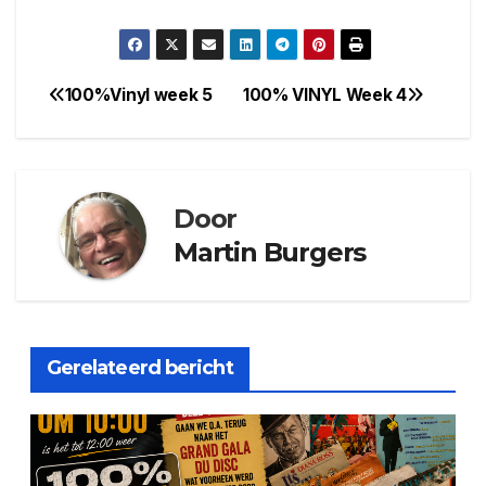
100%Vinyl week 5
100% VINYL Week 4
Bericht
navigatie
Door
Martin Burgers
Gerelateerd bericht