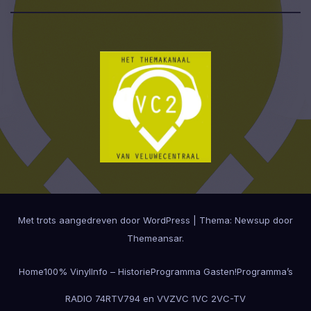
Met trots aangedreven door WordPress
|
Thema:
Newsup
door
Themeansar
.
Home
100% Vinyl
Info – Historie
Programma Gasten!
Programma’s
RADIO 74
RTV794 en VVZ
VC 1
VC 2
VC-TV