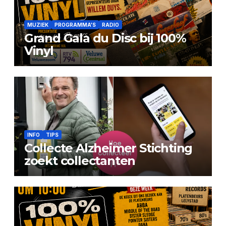
MUZIEK
PROGRAMMA'S
RADIO
Grand Gala du Disc bij 100%
Vinyl
INFO
TIPS
Collecte Alzheimer Stichting
zoekt collectanten