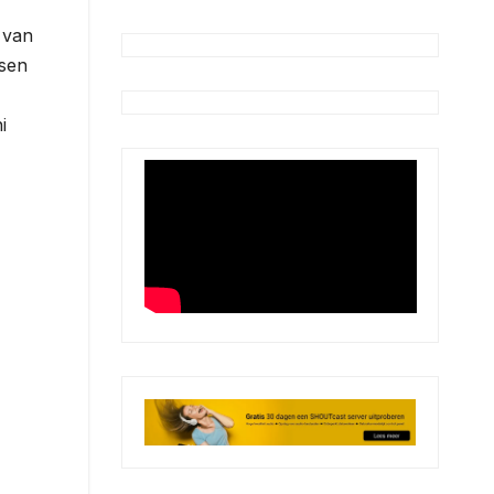
 van
ssen
i