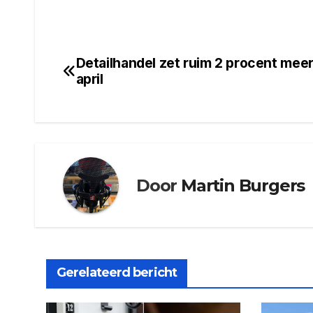
Detailhandel zet ruim 2 procent meer
Bericht
april
navigatie
Door
Martin Burgers
Gerelateerd bericht