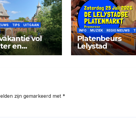
IEUWS
TIPS
UITGAAN
INFO
MUZIEK
REGIO NIEUWS
T
vakantie vol
Platenbeurs
ter en
Lelystad
tuur op kasteel
rwerth
velden zijn gemarkeerd met
*