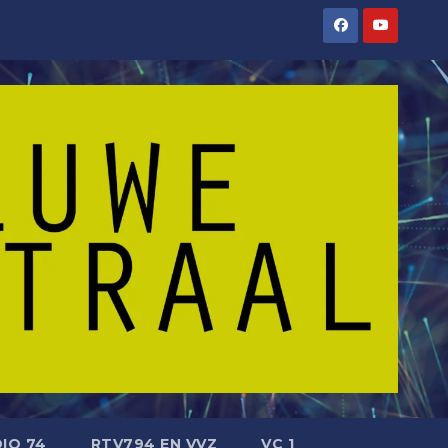
IO 74
RTV794 EN VVZ
VC 1