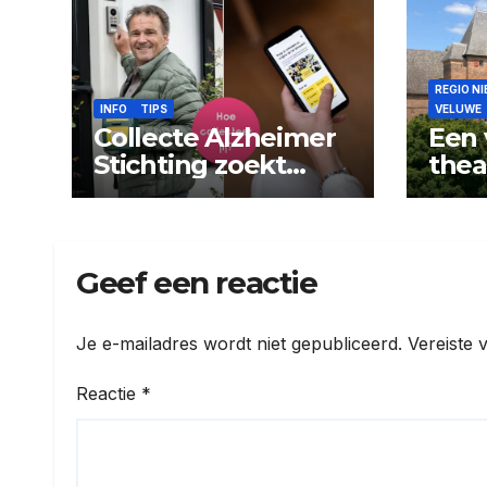
REGIO N
INFO
TIPS
VELUWE
Collecte Alzheimer
Een 
Stichting zoekt
thea
collectanten
avon
Doo
Geef een reactie
Je e-mailadres wordt niet gepubliceerd.
Vereiste 
Reactie
*