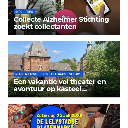
INFO
TIPS
Collecte Alzheimer Stichting
zoekt collectanten
REGIO NIEUWS
TIPS
UITGAAN
VELUWE
Een vakantie vol theater en
avontuur op kasteel
Doorwerth