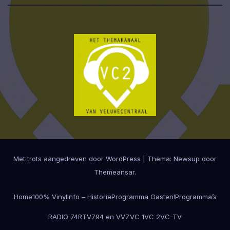
Met trots aangedreven door WordPress
|
Thema:
Newsup
door
Themeansar
.
Home
100% Vinyl
Info – Historie
Programma Gasten!
Programma’s
RADIO 74
RTV794 en VVZ
VC 1
VC 2
VC-TV