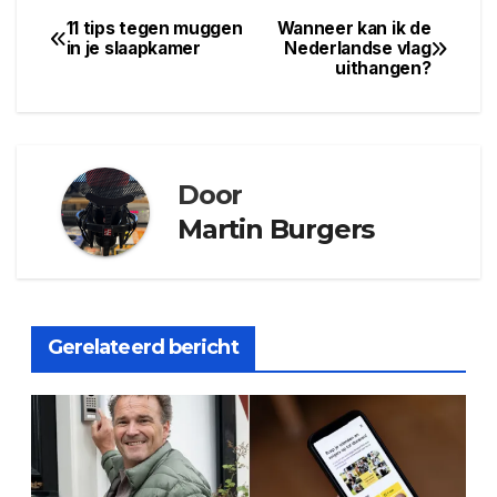
11 tips tegen muggen
Wanneer kan ik de
Bericht
in je slaapkamer
Nederlandse vlag
uithangen?
navigatie
Door
Martin Burgers
Gerelateerd bericht