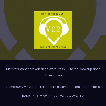
Met trots aangedreven door WordPress
|
Thema:
Newsup
door
Themeansar
.
Home
100% Vinyl
Info – Historie
Programma Gasten!
Programma’s
RADIO 74
RTV794 en VVZ
VC 1
VC 2
VC-TV