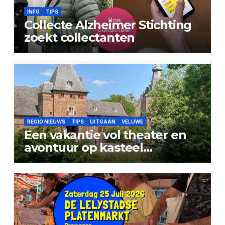
INFO
TIPS
Collecte Alzheimer Stichting
zoekt collectanten
REGIO NIEUWS
TIPS
UITGAAN
VELUWE
Een vakantie vol theater en
avontuur op kasteel
Doorwerth