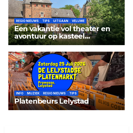
REGIO NIEUWS
TIPS
UITGAAN
VELUWE
Een vakantie vol theater en
avontuur op kasteel
Doorwerth
INFO
MUZIEK
REGIO NIEUWS
TIPS
Platenbeurs Lelystad