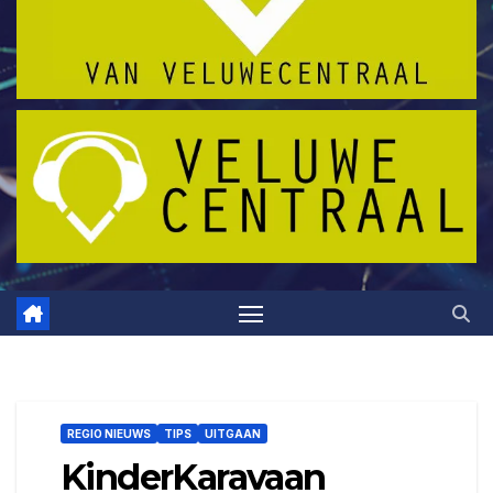
REGIO NIEUWS
TIPS
UITGAAN
KinderKaravaan