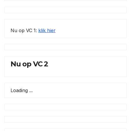
Nu op VC 1:
klik hier
Nu op VC 2
Loading ...