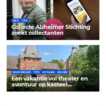
INFO
TIPS
Collecte Alzheimer Stichting
zoekt collectanten
REGIO NIEUWS
TIPS
UITGAAN
VELUWE
Een vakantie vol theater en
avontuur op kasteel
Doorwerth