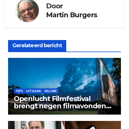
Door
Martin Burgers
Gerelateerd bericht
TIPS
UITGAAN
VELUWE
Openlucht Filmfestival
brengt negen filmavonden
naar Stadspark Berg & Bos