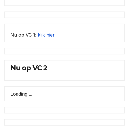
Nu op VC 1:
klik hier
Nu op VC 2
Loading ...