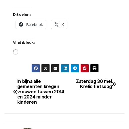
Dit delen:
Facebook
X
Vind ik leuk:
Aan
het
laden...
In bijna alle
Zaterdag 30 mei
Bericht
gemeenten kregen
Krelis fietsdag
vrouwen tussen 2014
navigatie
en 2024 minder
kinderen