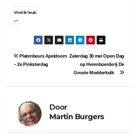
Vind ik leuk:
Aan
het
laden...
Bericht
Platenbeurs Apeldoorn
Zaterdag 30 mei Open Dag
– 2e Pinksterdag
op Herenboerderij De
navigatie
Groote Modderkolk
Door
Martin Burgers