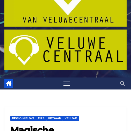
REGIO NIEUWS
TIPS
UITGAAN
VELUWE
Magische