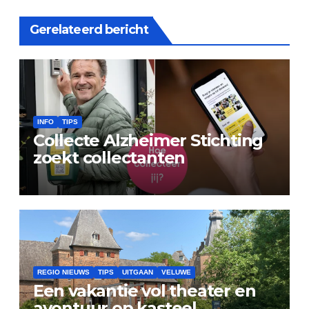
Gerelateerd bericht
INFO
TIPS
Collecte Alzheimer Stichting
zoekt collectanten
REGIO NIEUWS
TIPS
UITGAAN
VELUWE
Een vakantie vol theater en
avontuur op kasteel