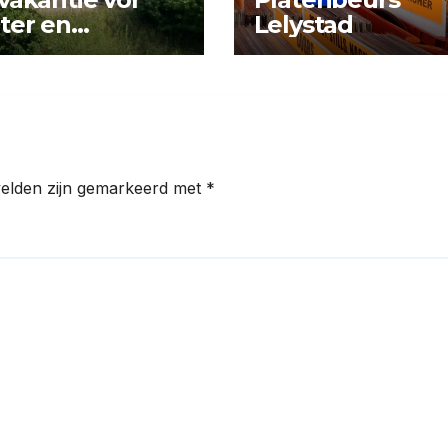
ter en
Lelystad
tuur op kasteel
rwerth
velden zijn gemarkeerd met
*