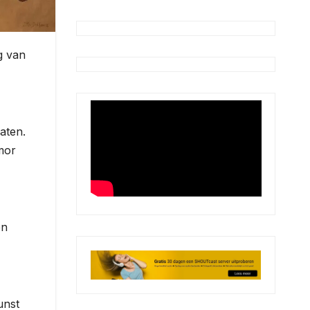
g van
aten.
mor
en
unst