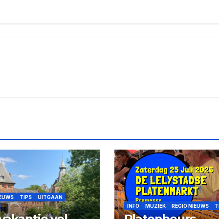
IEUWS
TIPS
UITGAAN
INFO
MUZIEK
REGIO NIEUWS
T
vakantie vol
Platenbeurs