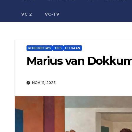
VC 2
VC-TV
REGIO NIEUWS
TIPS
UITGAAN
Marius van Dokk
NOV 11, 2025