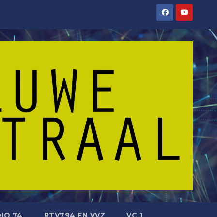
IO 74
RTV794 EN VVZ
VC 1