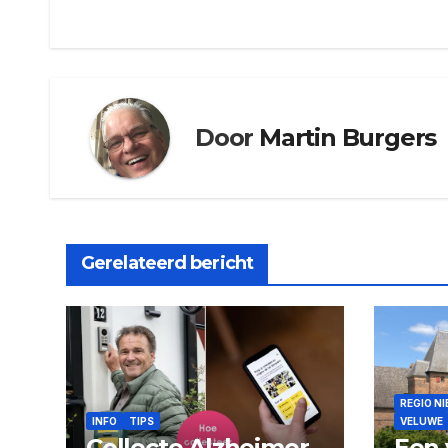
navigatie
Door
Martin Burgers
Gerelateerd bericht
REGIO N
INFO
TIPS
VELUWE
Collecte Alzheimer
Een 