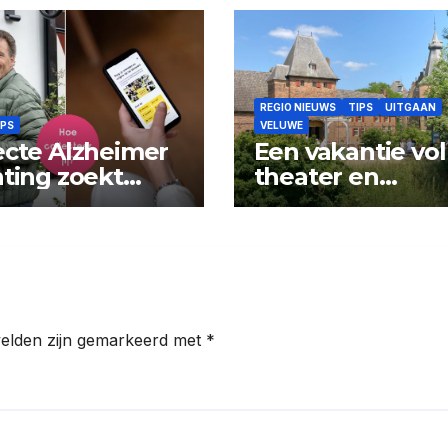
REGIO NIEUWS
TIPS
UITGAAN
IPS
VELUWE
ecte Alzheimer
Een vakantie vol
hting zoekt
theater en
ectanten
avontuur op kas
Doorwerth
velden zijn gemarkeerd met
*