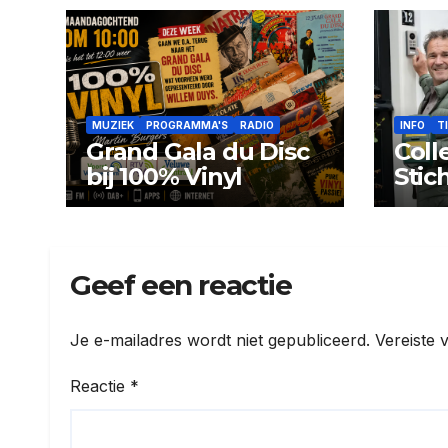
MUZIEK
PROGRAMMA'S
RADIO
INFO
T
Grand Gala du Disc
Coll
bij 100% Vinyl
Stic
coll
Geef een reactie
Je e-mailadres wordt niet gepubliceerd.
Vereiste 
Reactie
*