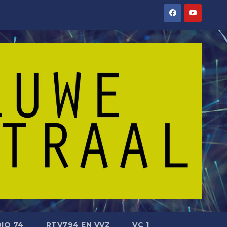
IO 74
RTV794 EN VVZ
VC 1