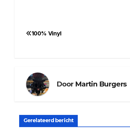
100% Vinyl
Bericht
navigatie
Door
Martin Burgers
Gerelateerd bericht