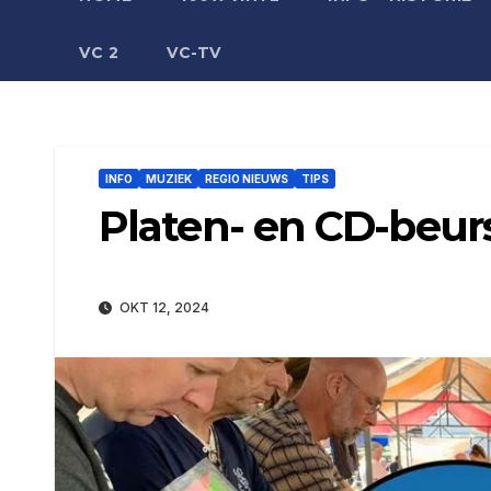
VC 2
VC-TV
INFO
MUZIEK
REGIO NIEUWS
TIPS
Platen- en CD-beurs
OKT 12, 2024