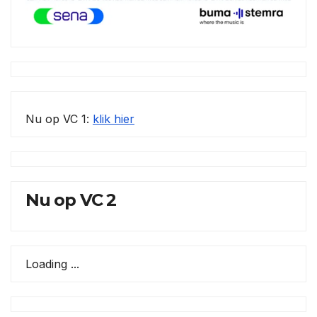
Nu op VC 1:
klik hier
Nu op VC 2
Loading ...