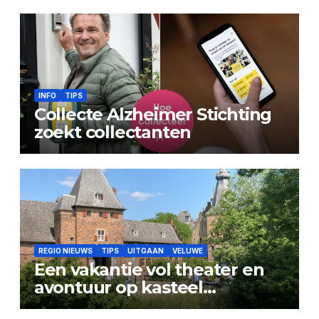
INFO
TIPS
Collecte Alzheimer Stichting
zoekt collectanten
REGIO NIEUWS
TIPS
UITGAAN
VELUWE
Een vakantie vol theater en
avontuur op kasteel
Doorwerth