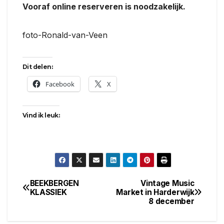
Vooraf online reserveren is noodzakelijk.
foto-Ronald-van-Veen
Dit delen:
Facebook
X
Vind ik leuk:
BEEKBERGEN
Vintage Music
Bericht
KLASSIEK
Market in Harderwijk
8 december
navigatie