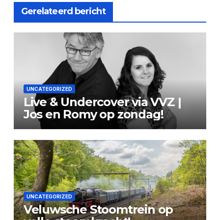
Gerelateerd bericht
UNCATEGORIZED
Live & Undercover via VVZ |
Jos en Romy op zondag!
UNCATEGORIZED
Veluwsche Stoomtrein op