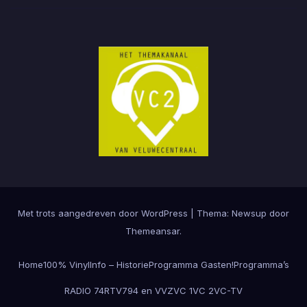
Met trots aangedreven door WordPress
|
Thema:
Newsup
door
Themeansar
.
Home
100% Vinyl
Info – Historie
Programma Gasten!
Programma’s
RADIO 74
RTV794 en VVZ
VC 1
VC 2
VC-TV