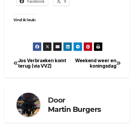
Facebook
X
Vind ik leuk:
Jos Verbraeken komt
Weekend weer en
Bericht
terug (via VVZ)
koningsdag
navigatie
Door
Martin Burgers