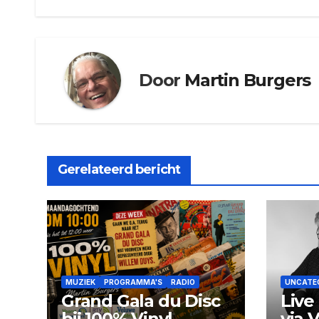
navigatie
Door
Martin Burgers
Gerelateerd bericht
MUZIEK
PROGRAMMA'S
RADIO
UNCATE
Grand Gala du Disc
Live
bij 100% Vinyl
via 