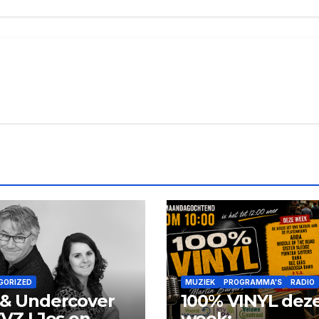
GORIZED
MUZIEK
PROGRAMMA'S
RADIO
 & Undercover
100% VINYL dez
VVZ | Jos en
week: