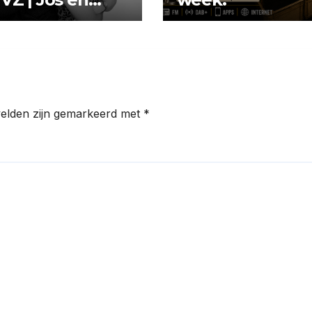
y op zondag!
velden zijn gemarkeerd met
*