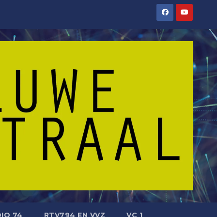
IO 74
RTV794 EN VVZ
VC 1