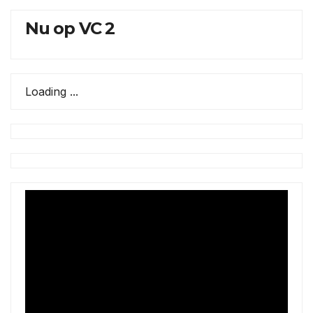
Nu op VC 2
Loading ...