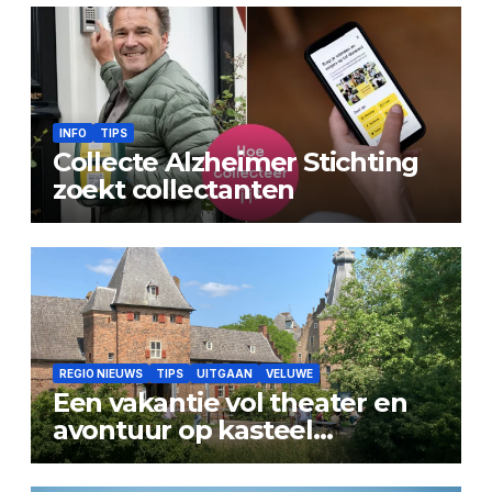
INFO
TIPS
Collecte Alzheimer Stichting
zoekt collectanten
REGIO NIEUWS
TIPS
UITGAAN
VELUWE
Een vakantie vol theater en
avontuur op kasteel
Doorwerth