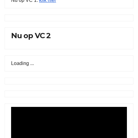
Nu op VC 1:
klik hier
Nu op VC 2
Loading ...