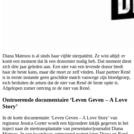
Diana Matroos is al sinds haar vijfde nierpatiënt. Ze wist altijd: er
komt een moment dat ik een donornier nodig heb. Dat moment dient
zich drie jaar geleden aan. Een nier van een levende donor biedt
haar de beste kans, maar die moet ze zelf vinden. Haar partner René
is in eerste instantie geen geschikte match vanwege zijn bloedgroep,
toch besluiten de artsen dat de nier van René de beste optie is.
Afgelopen zomer ontving ze de nier van René.
Ontroerende documentaire ‘Leven Geven – A Love
Story’
In de korte documentaire ‘Leven Geven – A Love Story’ van
regisseur Jessica Gorter wordt een bijzondere inkijk gegeven in het
traject naar de niertransplantatie van presentator/journalist Diana
Matroos. In een kwetsbaar, ontroerend portret laten Diana en René