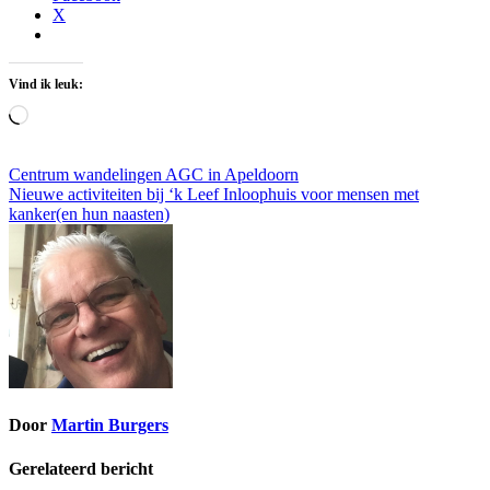
X
Vind ik leuk:
Aan
het
laden...
Bericht
Centrum wandelingen AGC in Apeldoorn
Nieuwe activiteiten bij ‘k Leef Inloophuis voor mensen met
navigatie
kanker(en hun naasten)
Door
Martin Burgers
Gerelateerd bericht