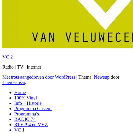
VC 2
Radio | TV | Internet
Met trots aangedreven door WordPress
|
Thema:
Newsup
door
Themeansar
.
Home
100% Vinyl
Info – Historie
Programma Gasten!
Programma’s
RADIO 74
RTV794 en VVZ
VC 1