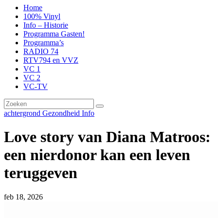
Home
100% Vinyl
Info – Historie
Programma Gasten!
Programma’s
RADIO 74
RTV794 en VVZ
VC 1
VC 2
VC-TV
achtergrond
Gezondheid
Info
Love story van Diana Matroos:
een nierdonor kan een leven
teruggeven
feb 18, 2026