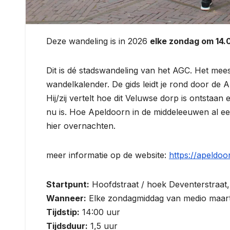
Deze wandeling is in 2026
elke zondag om 14.0
Dit is dé stadswandeling van het AGC. Het mee
wandelkalender. De gids leidt je rond door de 
Hij/zij vertelt hoe dit Veluwse dorp is ontstaan
nu is. Hoe Apeldoorn in de middeleeuwen al ee
hier overnachten.
meer informatie op de website:
https://apeldoo
Startpunt:
Hoofdstraat / hoek Deventerstraat,
Wanneer:
Elke zondagmiddag van medio maart 
Tijdstip:
14:00 uur
Tijdsduur:
1,5 uur