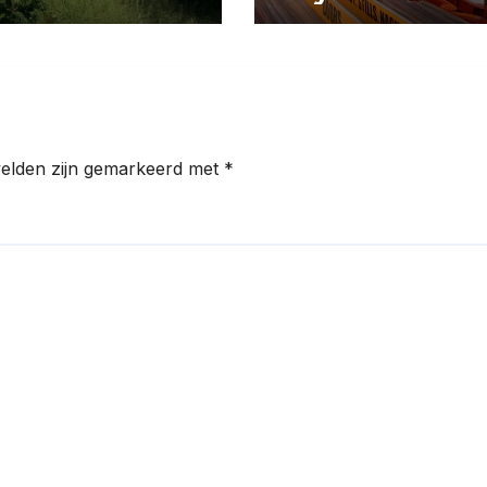
tuur op kasteel
rwerth
velden zijn gemarkeerd met
*