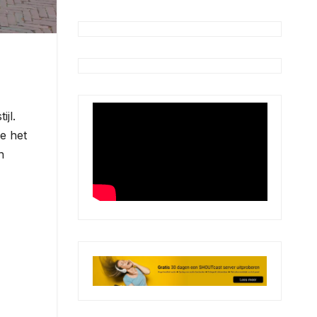
jl.
ie het
n