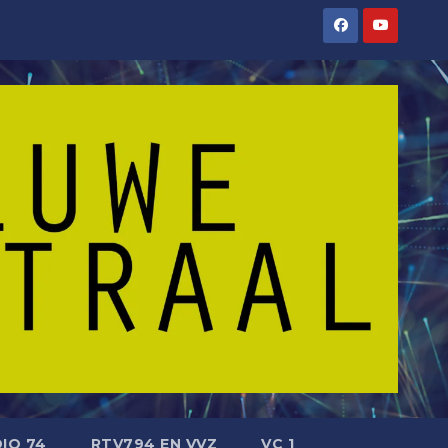
IO 74
RTV794 EN VVZ
VC 1