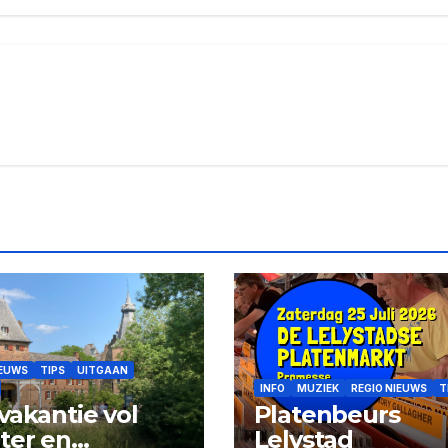
IEUWS
TIPS
UITGAAN
INFO
MUZIEK
REGIO NIEUWS
T
vakantie vol
Platenbeurs
ter en
Lelystad