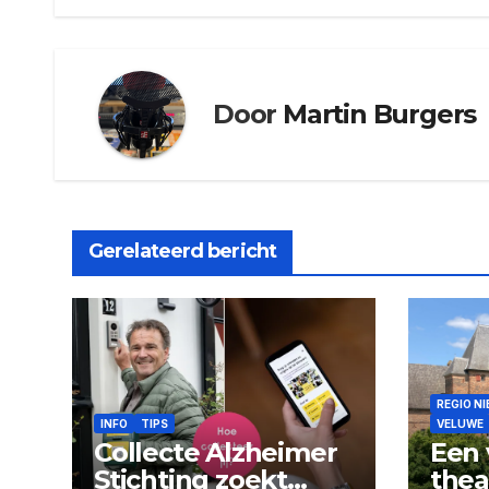
Door
Martin Burgers
Gerelateerd bericht
REGIO N
INFO
TIPS
VELUWE
Collecte Alzheimer
Een 
Stichting zoekt
thea