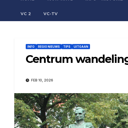
VC 2
VC-TV
INFO
REGIO NIEUWS
TIPS
UITGAAN
Centrum wandeling
FEB 10, 2026