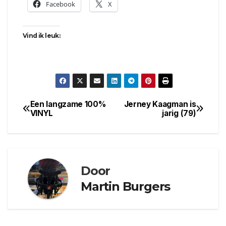
Facebook
X
Vind ik leuk:
Een langzame 100%
Jerney Kaagman is
Bericht
VINYL
jarig (79)
navigatie
Door
Martin Burgers