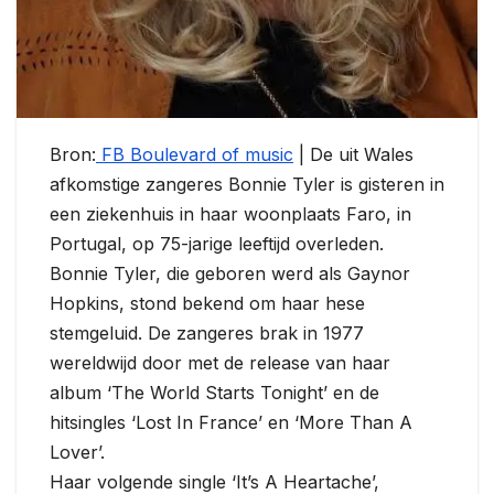
Bron:
FB Boulevard of music
| De uit Wales
afkomstige zangeres Bonnie Tyler is gisteren in
een ziekenhuis in haar woonplaats Faro, in
Portugal, op 75-jarige leeftijd overleden.
Bonnie Tyler, die geboren werd als Gaynor
Hopkins, stond bekend om haar hese
stemgeluid. De zangeres brak in 1977
wereldwijd door met de release van haar
album ‘The World Starts Tonight’ en de
hitsingles ‘Lost In France’ en ‘More Than A
Lover’.
Haar volgende single ‘It’s A Heartache’,