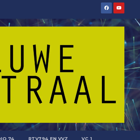
IO 74
RTV794 EN VVZ
VC 1