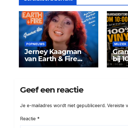
POPNIEUWS
MUZIEK
Jerney Kaagman
Gran
van Earth & Fire
bij 
overleden (79)
Geef een reactie
Je e-mailadres wordt niet gepubliceerd.
Vereiste 
Reactie
*