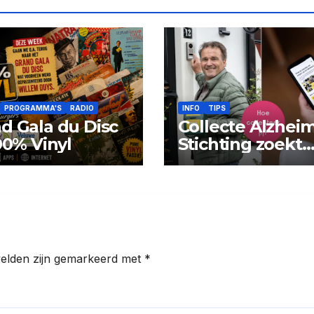
PROGRAMMA'S
RADIO
INFO
TIPS
d Gala du Disc
Collecte Alzhei
100% Vinyl
Stichting zoekt
collectanten
velden zijn gemarkeerd met
*