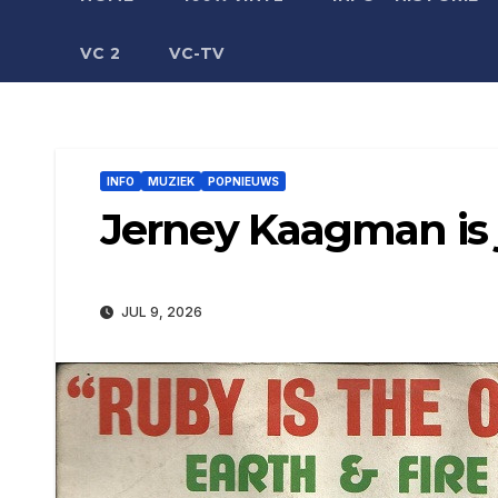
VC 2
VC-TV
INFO
MUZIEK
POPNIEUWS
Jerney Kaagman is j
JUL 9, 2026