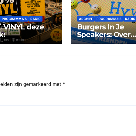
PROGRAMMA'S
RADIO
ARCHIEF
PROGRAMMA'S
RADIO
 VINYL deze
Burgers In Je
k:
Speakers: Over
Hyves en van all
uit 2010
velden zijn gemarkeerd met
*