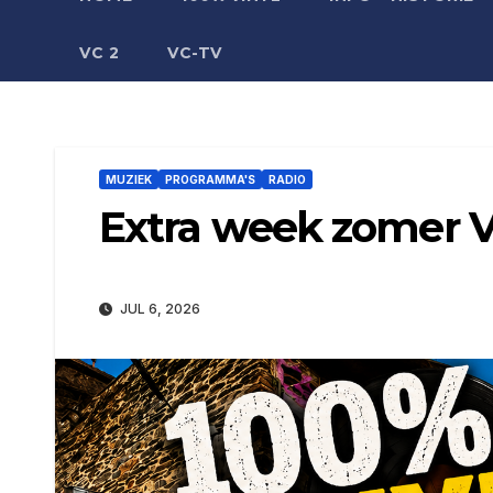
VC 2
VC-TV
MUZIEK
PROGRAMMA'S
RADIO
Extra week zomer V
JUL 6, 2026