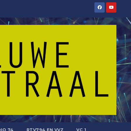
IO 74
RTV794 EN VVZ
VC 1