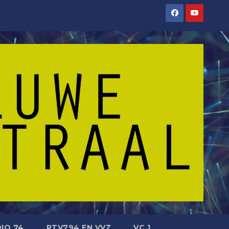
IO 74
RTV794 EN VVZ
VC 1