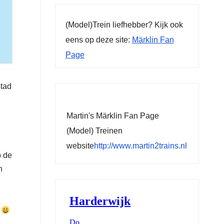
(Model)Trein liefhebber? Kijk ook
eens op deze site:
Märklin Fan
Page
stad
Martin's Märklin Fan Page
(Model) Treinen
website
http://www.martin2trains.nl
p de
n