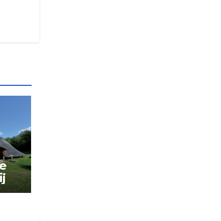
de
ij