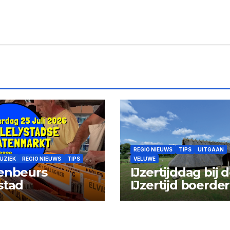
REGIO NIEUWS
TIPS
UITGAAN
UZIEK
REGIO NIEUWS
TIPS
VELUWE
enbeurs
IJzertijddag bij 
stad
IJzertijd boerder