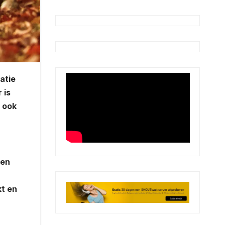
atie
 is
r ook
een
kt en