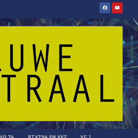
IO 74
RTV794 EN VVZ
VC 1