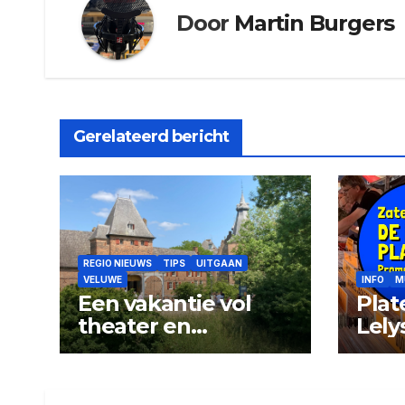
Door
Martin Burgers
Gerelateerd bericht
REGIO NIEUWS
TIPS
UITGAAN
VELUWE
INFO
M
Een vakantie vol
Plat
theater en
Lely
avontuur op kasteel
Doorwerth