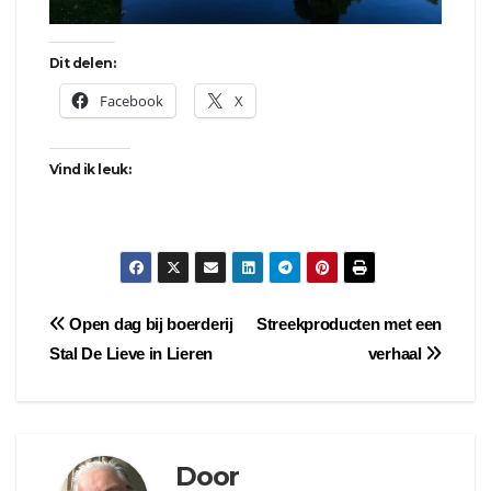
Dit delen:
Facebook
X
Vind ik leuk:
Bericht
Open dag bij boerderij
Streekproducten met een
Stal De Lieve in Lieren
verhaal
navigatie
Door