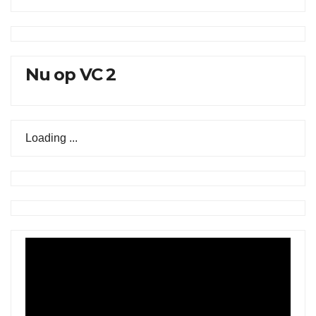
Nu op VC 2
Loading ...