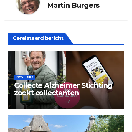
Martin Burgers
Gerelateerd bericht
INFO
TIPS
Collecte Alzheimer Stichting
zoekt collectanten