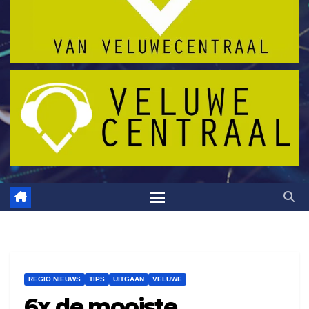
REGIO NIEUWS
TIPS
UITGAAN
VELUWE
6x de mooiste