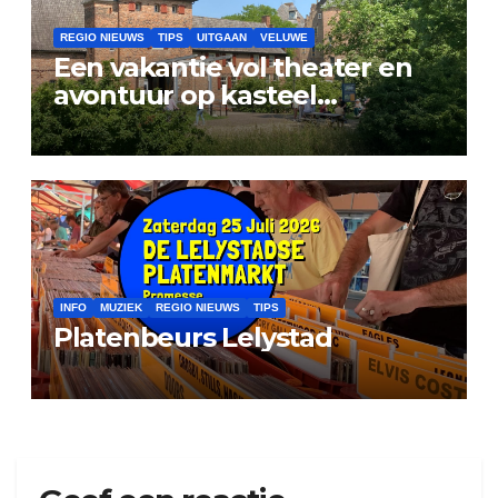
REGIO NIEUWS
TIPS
UITGAAN
VELUWE
Een vakantie vol theater en
avontuur op kasteel
Doorwerth
INFO
MUZIEK
REGIO NIEUWS
TIPS
Platenbeurs Lelystad