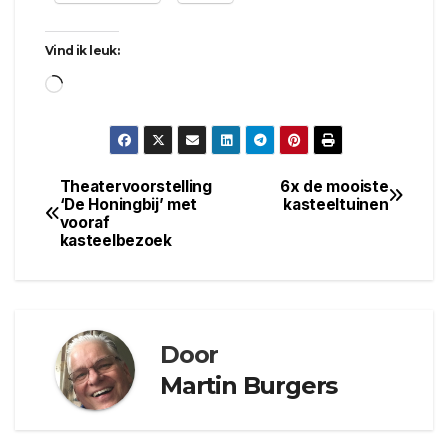
Vind ik leuk:
Aan
het
laden...
Theatervoorstelling
6x de mooiste
Bericht
‘De Honingbij’ met
kasteeltuinen
vooraf
navigatie
kasteelbezoek
Door
Martin Burgers