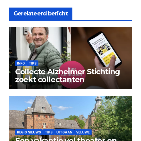
Gerelateerd bericht
INFO
TIPS
Collecte Alzheimer Stichting
zoekt collectanten
REGIO NIEUWS
TIPS
UITGAAN
VELUWE
Een vakantie vol theater en