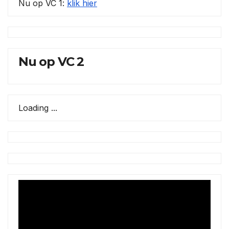
Nu op VC 1:
klik hier
Nu op VC 2
Loading ...