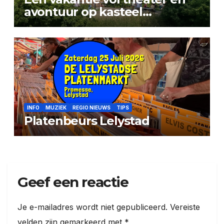
avontuur op kasteel
Doorwerth
INFO
MUZIEK
REGIO NIEUWS
TIPS
Platenbeurs Lelystad
Geef een reactie
Je e-mailadres wordt niet gepubliceerd.
Vereiste
velden zijn gemarkeerd met
*