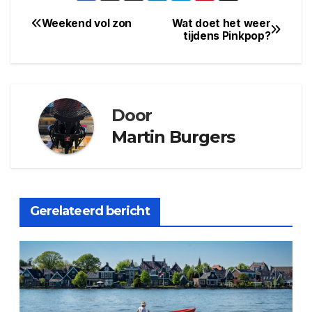
Weekend vol zon
Wat doet het weer
Bericht
tijdens Pinkpop?
navigatie
Door
Martin Burgers
Gerelateerd bericht