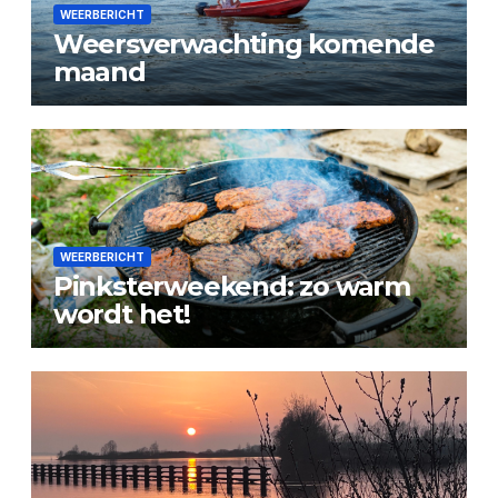
WEERBERICHT
Weersverwachting komende
maand
WEERBERICHT
Pinksterweekend: zo warm
wordt het!