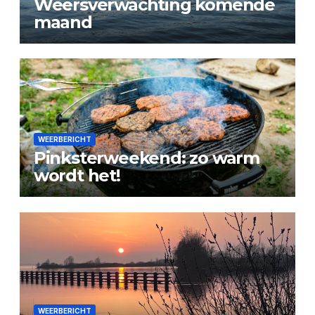
Weersverwachting komende
maand
WEERBERICHT
Pinksterweekend: zo warm
wordt het!
WEERBERICHT