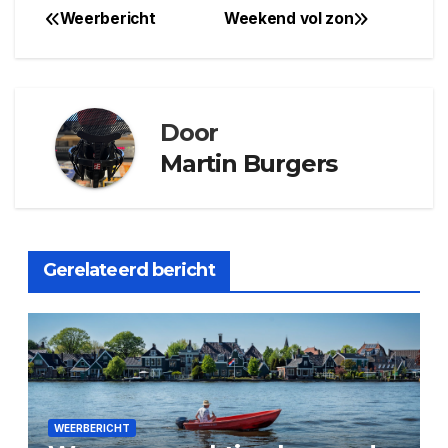
Weerbericht
Weekend vol zon
Bericht
navigatie
Door
Martin Burgers
Gerelateerd bericht
WEERBERICHT