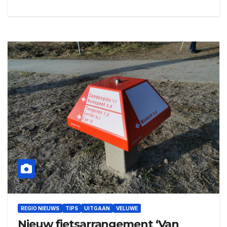
REGIO NIEUWS
TIPS
UITGAAN
VELUWE
Nieuw fietsarrangement ‘Van