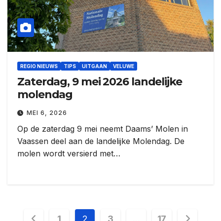
REGIO NIEUWS
TIPS
UITGAAN
VELUWE
Zaterdag, 9 mei 2026 landelijke
molendag
MEI 6, 2026
Op de zaterdag 9 mei neemt Daams’ Molen in
Vaassen deel aan de landelijke Molendag. De
molen wordt versierd met…
Berichten
1
2
3
…
17