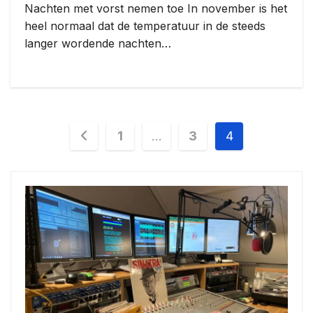
Nachten met vorst nemen toe In november is het
heel normaal dat de temperatuur in de steeds
langer wordende nachten…
Berichten
1
…
3
4
paginering