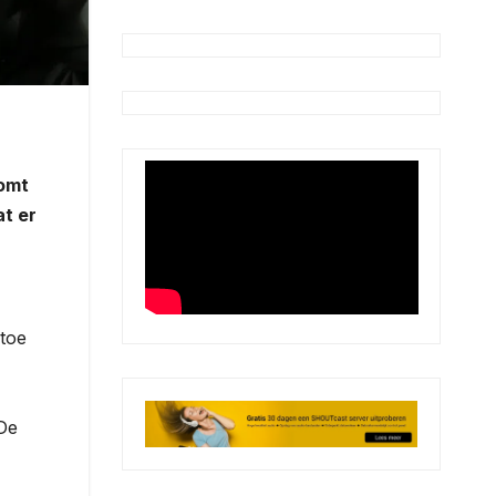
komt
at er
 toe
 De