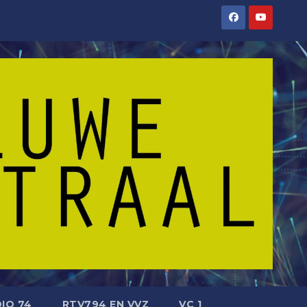
IO 74
RTV794 EN VVZ
VC 1