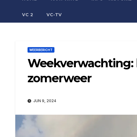
VC 2
VC-TV
WEERBERICHT
Weekverwachting: k
zomerweer
JUN 9, 2024