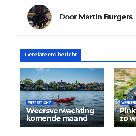
Door
Martin Burgers
Gerelateerd bericht
WEERBERICHT
WEERBE
Weersverwachting
Pink
komende maand
zo w