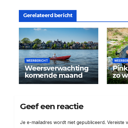
Gerelateerd bericht
WEERBERICHT
WEERBE
Weersverwachting
Pink
komende maand
zo w
Geef een reactie
Je e-mailadres wordt niet gepubliceerd.
Vereiste 