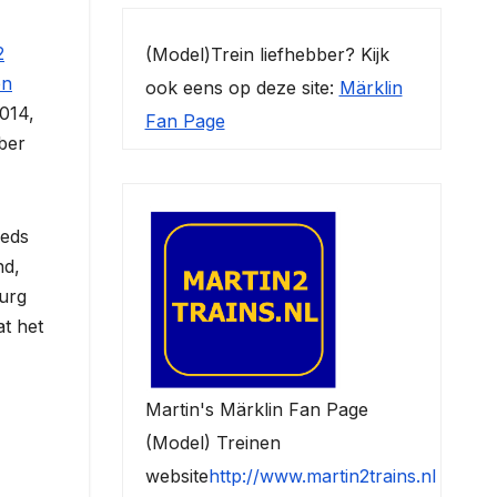
2
(Model)Trein liefhebber? Kijk
en
ook eens op deze site:
Märklin
2014,
Fan Page
ber
eeds
nd,
burg
at het
Martin's Märklin Fan Page
(Model) Treinen
website
http://www.martin2trains.nl