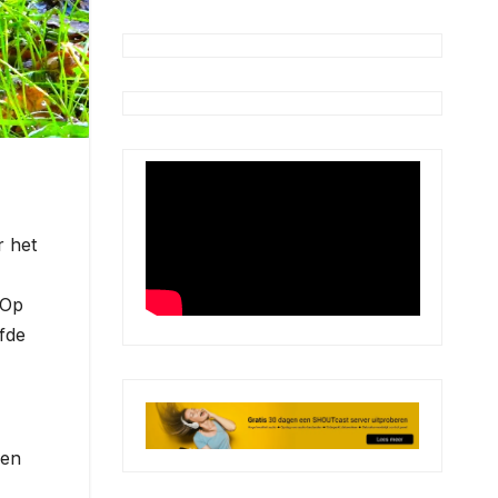
r het
 Op
fde
 en