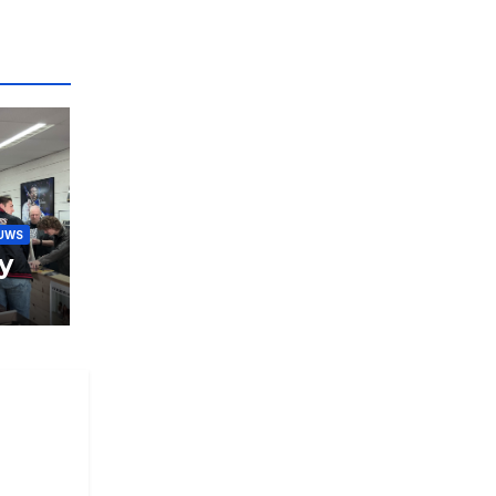
UWS
y