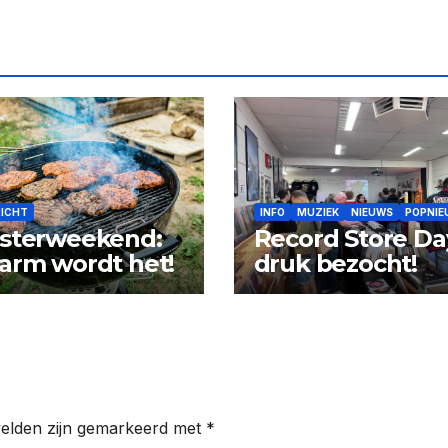
RICHT
INFO
MUZIEK
NIEUWS
POPNIE
sterweekend:
Record Store Da
arm wordt het!
druk bezocht!
velden zijn gemarkeerd met
*