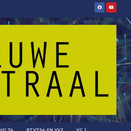
IO 74
RTV794 EN VVZ
VC 1